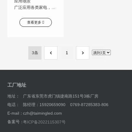
应用场景
广泛应用各类家电，电子产品、照明灯饰、数码产品、汽车电子、通信交通指示、城市亮化工程的相关产业
查看更多
‹
›
3条
1
工厂地址
地址：
广东省东莞市虎门镇捷南路151号3栋厂房
电话：
陈经理：15920659090 0769-87285383-806
E-mail：
czh@taimingled.com
备案号：
粤ICP备2022115307号