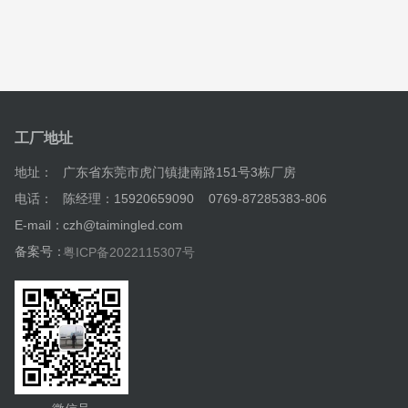
工厂地址
地址：
广东省东莞市虎门镇捷南路151号3栋厂房
电话：
陈经理：15920659090 0769-87285383-806
E-mail：
czh@taimingled.com
备案号：
粤ICP备2022115307号