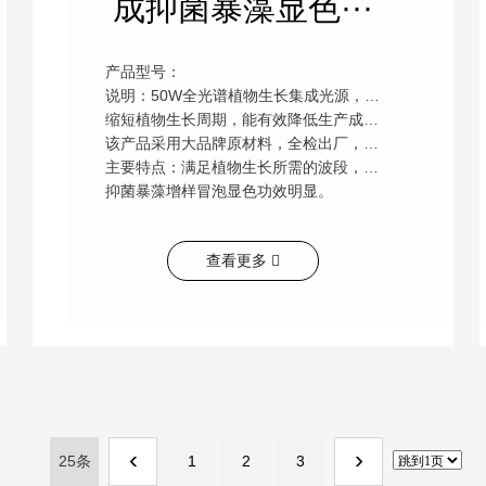
成抑菌暴藻显色···
产品型号：
说明：50W全光谱植物生长集成光源，主要用于大棚或室内植物生长补光，加快植物生长，
缩短植物生长周期，能有效降低生产成本。也适用于鱼缸养殖藻类，并且有抑菌暴藻增样冒泡显色功效。
该产品采用大品牌原材料，全检出厂，质量有保障，质保2年。
主要特点：满足植物生长所需的波段，颜色为白光，主要模仿太阳光，也可用于家庭小型鱼缸中，
抑菌暴藻增样冒泡显色功效明显。
查看更多
‹
›
25条
1
2
3