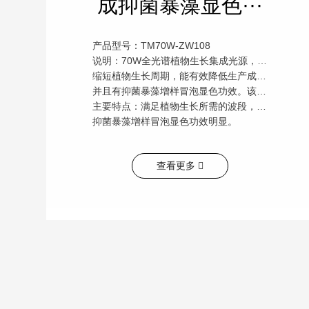
成抑菌暴藻显色···
产品型号：TM70W-ZW108
说明：70W全光谱植物生长集成光源，主要用于大棚或室内植物生长补光，加快植物生长，
缩短植物生长周期，能有效降低生产成本。红光采用双波段，也适用于鱼缸养殖藻类，
并且有抑菌暴藻增样冒泡显色功效。该产品采用大品牌原材料，全检出厂，质量有保障，质保2年。
主要特点：满足植物生长所需的波段，颜色为白光，主要模仿太阳光，也可用于家庭小型鱼缸中，
抑菌暴藻增样冒泡显色功效明显。
查看更多