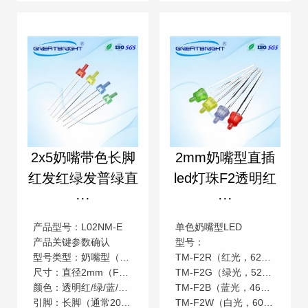
2x5奶嘴带色长脚
2mm奶嘴型直插
红发红绿发普绿直
led灯珠F2透明红
···
···
产品型号：L02NM-E
单色奶嘴型LED
产品关键参数确认
型号：
型号类型：奶嘴型（草帽头/圆头）直插LED
TM-F2R（红光，620-625nm）
尺寸：直径2mm（F2规格，部分厂家标注为φ2mm）
TM-F2G（绿光，520-525nm）
颜色：透明红/绿/蓝/白光（需确认是否为单色或RGB）
TM-F2B（蓝光，465-470nm）
引脚：长脚（通常20-30mm，适合手工焊接或穿孔PCB）
TM-F2W（白光，6000-6500K）