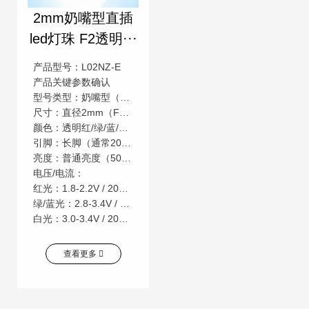
2mm奶嘴型直插
led灯珠 F2透明···
产品型号：L02NZ-E
产品关键参数确认
型号类型：奶嘴型（草帽头/圆头）直插LED
尺寸：直径2mm（F2规格，部分厂家标注为φ2mm）
颜色：透明红/绿/蓝/白光（需确认是否为单色或RGB）
引脚：长脚（通常20-30mm，适合手工焊接或穿孔PCB）
亮度：普通亮度（500-2000mcd）或超高亮（可选）
电压/电流：
红光：1.8-2.2V / 20mA
绿/蓝光：2.8-3.4V / 20mA
白光：3.0-3.4V / 20mA
查看更多