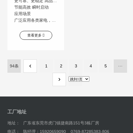
更可靠、更稳定 高品质，高流明 更安全
节能高效 瞬时启动
应用场景
广泛应用各类家电，电子产品、照明灯饰、数码产品、汽车电子、通信交通指示、城市亮化工程的相关产业
查看更多
‹
94条
1
2
3
4
5
···
›
工厂地址
地址：
广东省东莞市虎门镇捷南路151号3栋厂房
电话：
陈经理：15920659090 0769-87285383-806