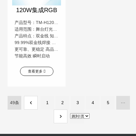
120W集成RGB
产品型号：TM-H120RGBYLBJ9-E
适用范围：舞台灯光，汽车照明，景观照明等广泛用途
产品特点：双金线 知名芯片 低压直流
99.99%双金线焊接 颜色一致性高 低压直流操作
更可靠、更稳定 高品质，高流明 更安全
节能高效 瞬时启动
查看更多
‹
49条
1
2
3
4
5
···
›